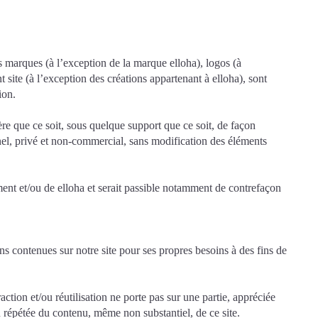
marques (à l’exception de la marque elloha), logos (à
t site (à l’exception des créations appartenant à elloha), sont
ion.
re que ce soit, sous quelque support que ce soit, de façon
sonnel, privé et non-commercial, sans modification des éléments
ement et/ou de elloha et serait passible notamment de contrefaçon
ons contenues sur notre site pour ses propres besoins à des fins de
raction et/ou réutilisation ne porte pas sur une partie, appréciée
on répétée du contenu, même non substantiel, de ce site.