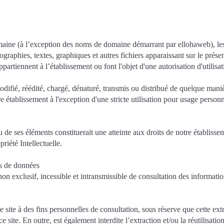
aine (à l’exception des noms de domaine démarrant par ellohaweb), les 
ographies, textes, graphiques et autres fichiers apparaissant sur le présen
appartiennent à l’établissement ou font l'objet d'une autorisation d'utilisat
difié, réédité, chargé, dénaturé, transmis ou distribué de quelque maniè
notre établissement à l'exception d'une stricte utilisation pour usage per
u de ses éléments constituerait une atteinte aux droits de notre établiss
riété Intellectuelle.
es de données
non exclusif, incessible et intransmissible de consultation des informati
 ce site à des fins personnelles de consultation, sous réserve que cette ext
 site. En outre, est également interdite l’extraction et/ou la réutilisati